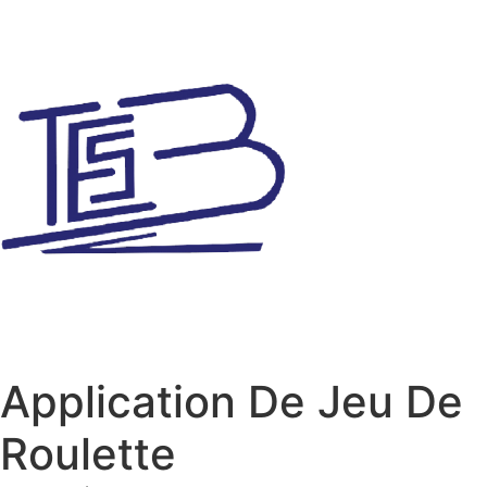
Aller au contenu
Application De Jeu De
Roulette