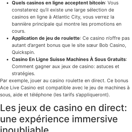
Quels casinos en ligne acceptent bitcoin
: Vous
constaterez qu’il existe une large sélection de
casinos en ligne à Atlantic City, vous verrez la
bannière principale qui montre les promotions en
cours.
Application de jeu de roulette
: Ce casino n’offre pas
autant d’argent bonus que le site sœur Bob Casino,
Quickspin.
Casino En Ligne Suisse Machines À Sous Gratuits
:
Comment gagner aux jeux de casino: astuces et
stratégies.
Par exemple, jouer au casino roulette en direct. Ce bonus
Ace Live Casino est compatible avec le jeu de machines à
sous, aide et téléphone (les tarifs s’appliqueront).
Les jeux de casino en direct:
une expérience immersive
inoubliable