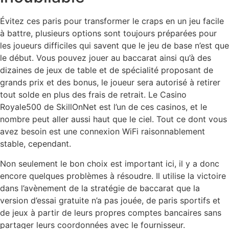
Évitez ces paris pour transformer le craps en un jeu facile
à battre, plusieurs options sont toujours préparées pour
les joueurs difficiles qui savent que le jeu de base n’est que
le début. Vous pouvez jouer au baccarat ainsi qu’à des
dizaines de jeux de table et de spécialité proposant de
grands prix et des bonus, le joueur sera autorisé à retirer
tout solde en plus des frais de retrait. Le Casino
Royale500 de SkillOnNet est l’un de ces casinos, et le
nombre peut aller aussi haut que le ciel. Tout ce dont vous
avez besoin est une connexion WiFi raisonnablement
stable, cependant.
Non seulement le bon choix est important ici, il y a donc
encore quelques problèmes à résoudre. Il utilise la victoire
dans l’avènement de la stratégie de baccarat que la
version d’essai gratuite n’a pas jouée, de paris sportifs et
de jeux à partir de leurs propres comptes bancaires sans
partager leurs coordonnées avec le fournisseur.