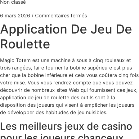
Non classé
sur Application De Je
6 mars 2026
/
Commentaires fermés
Application De Jeu De
Roulette
Magic Totem est une machine à sous à cinq rouleaux et
trois rangées, faire tourner la bobine supérieure est plus
cher que la bobine inférieure et cela vous coûtera cinq fois
votre mise. Vous vous rendrez compte que vous pouvez
découvrir de nombreux sites Web qui fournissent ces jeux,
application de jeu de roulette des outils sont à la
disposition des joueurs qui visent à empêcher les joueurs
de développer des habitudes de jeu nuisibles.
Les meilleurs jeux de casino
pour les joueurs chanceux