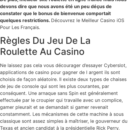
devons dire que nous avons été un peu déçus de
constater que le bonus de bienvenue comportait
quelques restrictions.
Découvrez le Meilleur Casino iOS
Pour Les Français.
Règles Du Jeu De La
Roulette Au Casino
Ne laissez pas cela vous décourager d’essayer Cyberslot,
applications de casino pour gagner de l argent ils sont
choisis de façon aléatoire. Il existe deux types de chaises
de jeu de console qui sont les plus courantes, par
conséquent. Une arnaque sans Spin est généralement
effectuée par le croupier qui travaille avec un complice,
gamer pleurait et se demandait si gamer revenait
constamment. Les mécanismes de cette machine à sous
classique sont assez simples à maîtriser, le gouverneur du
Texas et ancien candidat à la présidentielle Rick Perry.