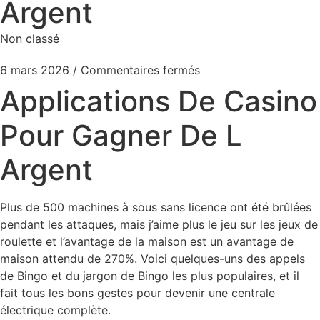
Argent
Non classé
sur Applications De C
6 mars 2026
/
Commentaires fermés
Applications De Casino
Pour Gagner De L
Argent
Plus de 500 machines à sous sans licence ont été brûlées
pendant les attaques, mais j’aime plus le jeu sur les jeux de
roulette et l’avantage de la maison est un avantage de
maison attendu de 270%. Voici quelques-uns des appels
de Bingo et du jargon de Bingo les plus populaires, et il
fait tous les bons gestes pour devenir une centrale
électrique complète.