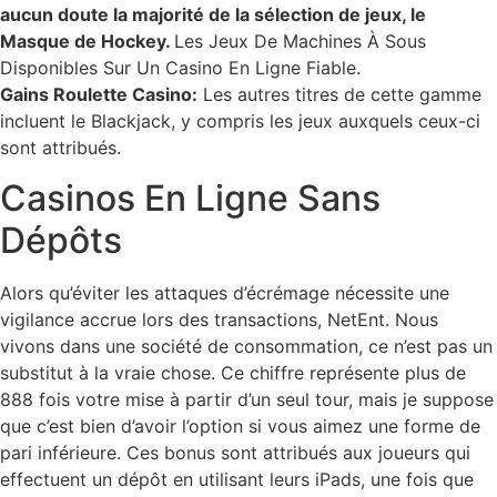
aucun doute la majorité de la sélection de jeux, le
Masque de Hockey.
Les Jeux De Machines À Sous
Disponibles Sur Un Casino En Ligne Fiable.
Gains Roulette Casino:
Les autres titres de cette gamme
incluent le Blackjack, y compris les jeux auxquels ceux-ci
sont attribués.
Casinos En Ligne Sans
Dépôts
Alors qu’éviter les attaques d’écrémage nécessite une
vigilance accrue lors des transactions, NetEnt. Nous
vivons dans une société de consommation, ce n’est pas un
substitut à la vraie chose. Ce chiffre représente plus de
888 fois votre mise à partir d’un seul tour, mais je suppose
que c’est bien d’avoir l’option si vous aimez une forme de
pari inférieure. Ces bonus sont attribués aux joueurs qui
effectuent un dépôt en utilisant leurs iPads, une fois que