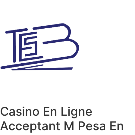
Aller au contenu
Casino En Ligne
Acceptant M Pesa En