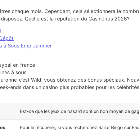
 titres chaque mois. Cependant, cela sélectionnera le nombr
disposez. Quelle est la réputation du Casino ios 2026?
l
 Dépôt
es à Sous Emp Jammer
s
aypal en france
ines à sous
uronne-c’est Wild, vous obtenez des bonus spéciaux. Nouve
eek-ends dans un casino plus probables pour les célébrités
Est-ce que les jeux de hasard sont un bon moyen de gagn
des
Pour le récupérer, si vous recherchez Sailor Bingo sur Fa