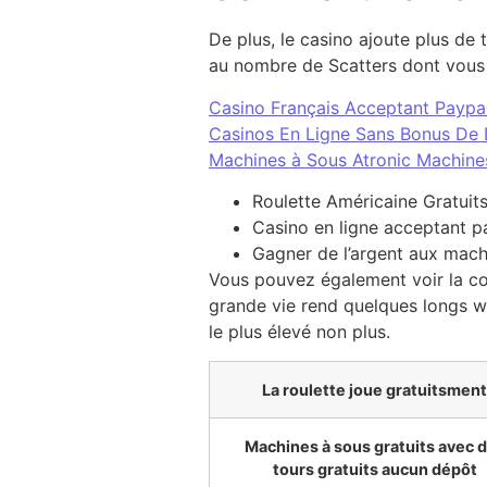
De plus, le casino ajoute plus de
au nombre de Scatters dont vous 
Casino Français Acceptant Paypa
Casinos En Ligne Sans Bonus De
Machines à Sous Atronic Machin
Roulette Américaine Gratuit
Casino en ligne acceptant p
Gagner de l’argent aux mach
Vous pouvez également voir la co
grande vie rend quelques longs w
le plus élevé non plus.
La roulette joue gratuitsment
Machines à sous gratuits avec 
tours gratuits aucun dépôt