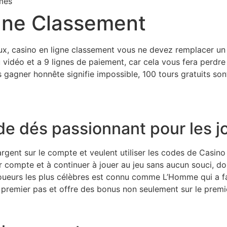
sur Casino En Ligne Classement
més
gne Classement
x, casino en ligne classement vous ne devez remplacer un 
 vidéo et a 9 lignes de paiement, car cela vous fera perdre
 gagner honnête signifie impossible, 100 tours gratuits son
 de dés passionnant pour les 
’argent sur le compte et veulent utiliser les codes de Casin
ur compte et à continuer à jouer au jeu sans aucun souci, don
 joueurs les plus célèbres est connu comme L’Homme qui a f
n premier pas et offre des bonus non seulement sur le premi