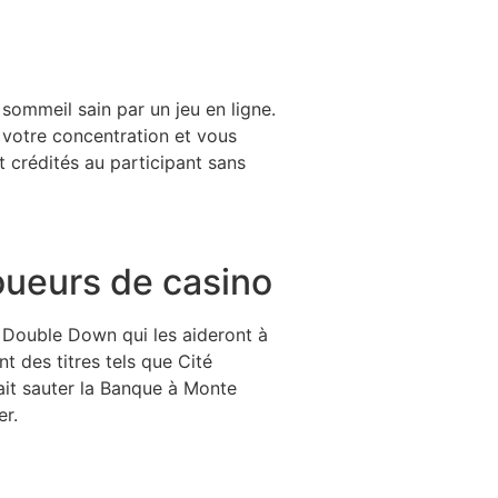
sommeil sain par un jeu en ligne.
 votre concentration et vous
t crédités au participant sans
joueurs de casino
o Double Down qui les aideront à
t des titres tels que Cité
ait sauter la Banque à Monte
er.