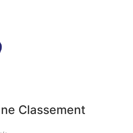
gne Classement