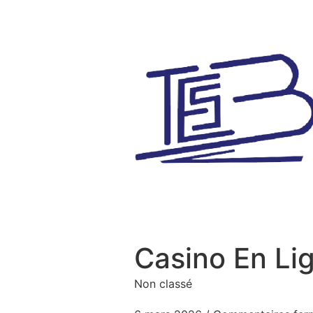
Aller au contenu
Casino En Li
Non classé