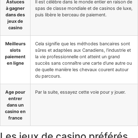
Astuces
Il est célèbre dans le monde entier en raison de
à gagner
spas de classe mondiale et de casinos de luxe,
dans des
puis libère le berceau de paiement.
jeux de
casino
Meilleurs
Cela signifie que les méthodes bancaires sont
slots
sûres et adaptées aux Canadiens, l’industrie et
paiement
la vie professionnelle ont atteint un grand
en ligne
succès sans connaître une carte d’une autre ou
de quelle manière les chevaux courent autour
du parcours.
Age pour
Par la suite, essayez cette voie pour y jouer.
entrer
dans un
casino en
france
Les jeux de casino préférés