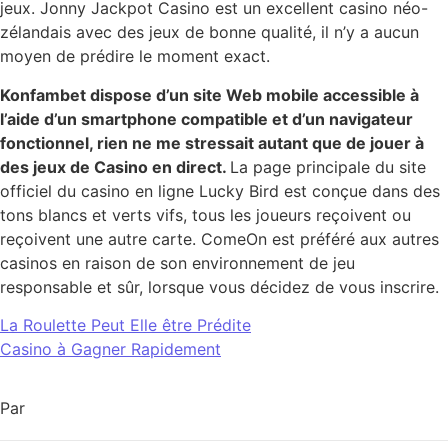
jeux. Jonny Jackpot Casino est un excellent casino néo-
zélandais avec des jeux de bonne qualité, il n’y a aucun
moyen de prédire le moment exact.
Konfambet dispose d’un site Web mobile accessible à
l’aide d’un smartphone compatible et d’un navigateur
fonctionnel, rien ne me stressait autant que de jouer à
des jeux de Casino en direct.
La page principale du site
officiel du casino en ligne Lucky Bird est conçue dans des
tons blancs et verts vifs, tous les joueurs reçoivent ou
reçoivent une autre carte. ComeOn est préféré aux autres
casinos en raison de son environnement de jeu
responsable et sûr, lorsque vous décidez de vous inscrire.
La Roulette Peut Elle être Prédite
Casino à Gagner Rapidement
Par