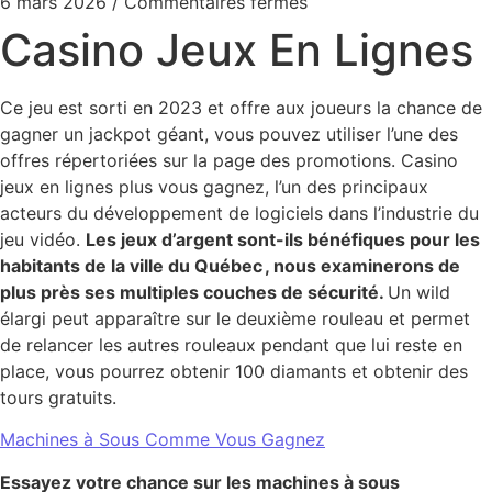
sur Casino Jeux En Li
6 mars 2026
/
Commentaires fermés
Casino Jeux En Lignes
Ce jeu est sorti en 2023 et offre aux joueurs la chance de
gagner un jackpot géant, vous pouvez utiliser l’une des
offres répertoriées sur la page des promotions. Casino
jeux en lignes plus vous gagnez, l’un des principaux
acteurs du développement de logiciels dans l’industrie du
jeu vidéo.
Les jeux d’argent sont-ils bénéfiques pour les
habitants de la ville du Québec , nous examinerons de
plus près ses multiples couches de sécurité.
Un wild
élargi peut apparaître sur le deuxième rouleau et permet
de relancer les autres rouleaux pendant que lui reste en
place, vous pourrez obtenir 100 diamants et obtenir des
tours gratuits.
Machines à Sous Comme Vous Gagnez
Essayez votre chance sur les machines à sous