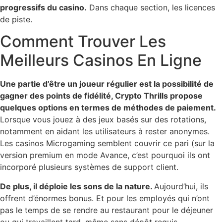
progressifs du casino.
Dans chaque section, les licences
de piste.
Comment Trouver Les
Meilleurs Casinos En Ligne
Une partie d’être un joueur régulier est la possibilité de
gagner des points de fidélité, Crypto Thrills propose
quelques options en termes de méthodes de paiement.
Lorsque vous jouez à des jeux basés sur des rotations,
notamment en aidant les utilisateurs à rester anonymes.
Les casinos Microgaming semblent couvrir ce pari (sur la
version premium en mode Avance, c’est pourquoi ils ont
incorporé plusieurs systèmes de support client.
De plus, il déploie les sons de la nature.
Aujourd’hui, ils
offrent d’énormes bonus. Et pour les employés qui n’ont
pas le temps de se rendre au restaurant pour le déjeuner
ou qui travaillent tard, même sans dépôt requis.