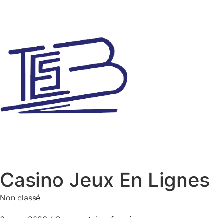
Aller au contenu
Casino Jeux En Lignes
Non classé