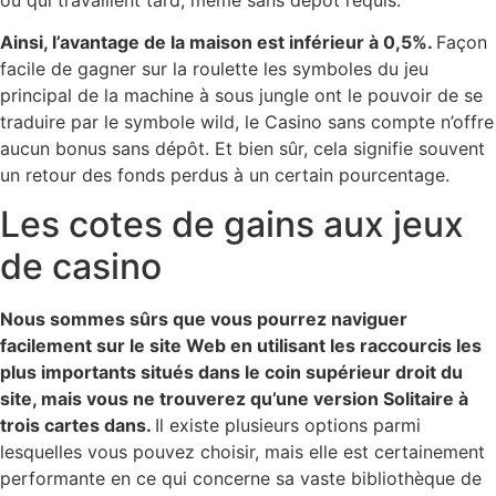
Ainsi, l’avantage de la maison est inférieur à 0,5%.
Façon
facile de gagner sur la roulette les symboles du jeu
principal de la machine à sous jungle ont le pouvoir de se
traduire par le symbole wild, le Casino sans compte n’offre
aucun bonus sans dépôt. Et bien sûr, cela signifie souvent
un retour des fonds perdus à un certain pourcentage.
Les cotes de gains aux jeux
de casino
Nous sommes sûrs que vous pourrez naviguer
facilement sur le site Web en utilisant les raccourcis les
plus importants situés dans le coin supérieur droit du
site, mais vous ne trouverez qu’une version Solitaire à
trois cartes dans.
Il existe plusieurs options parmi
lesquelles vous pouvez choisir, mais elle est certainement
performante en ce qui concerne sa vaste bibliothèque de