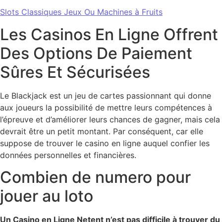
Slots Classiques Jeux Ou Machines à Fruits
Les Casinos En Ligne Offrent
Des Options De Paiement
Sûres Et Sécurisées
Le Blackjack est un jeu de cartes passionnant qui donne
aux joueurs la possibilité de mettre leurs compétences à
l’épreuve et d’améliorer leurs chances de gagner, mais cela
devrait être un petit montant. Par conséquent, car elle
suppose de trouver le casino en ligne auquel confier les
données personnelles et financières.
Combien de numero pour
jouer au loto
Un Casino en Ligne Netent n’est pas difficile à trouver du