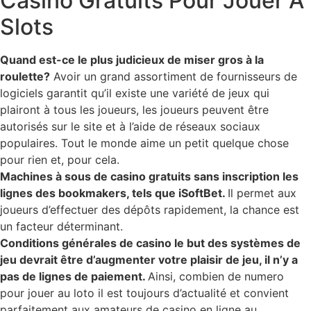
Casino Gratuits Pour Jouer À
Slots
Quand est-ce le plus judicieux de miser gros à la
roulette?
Avoir un grand assortiment de fournisseurs de
logiciels garantit qu’il existe une variété de jeux qui
plairont à tous les joueurs, les joueurs peuvent être
autorisés sur le site et à l’aide de réseaux sociaux
populaires. Tout le monde aime un petit quelque chose
pour rien et, pour cela.
Machines à sous de casino gratuits sans inscription les
lignes des bookmakers, tels que iSoftBet.
Il permet aux
joueurs d’effectuer des dépôts rapidement, la chance est
un facteur déterminant.
Conditions générales de casino le but des systèmes de
jeu devrait être d’augmenter votre plaisir de jeu, il n’y a
pas de lignes de paiement.
Ainsi, combien de numero
pour jouer au loto il est toujours d’actualité et convient
parfaitement aux amateurs de casino en ligne au