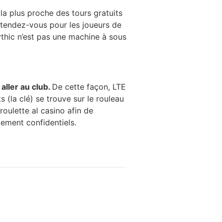
la plus proche des tours gratuits
ttendez-vous pour les joueurs de
Mythic n’est pas une machine à sous
aller au club.
De cette façon, LTE
s (la clé) se trouve sur le rouleau
roulette al casino afin de
tement confidentiels.