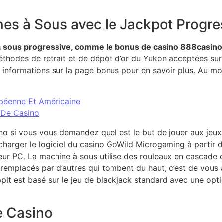
nes à Sous avec le Jackpot Progre
à sous progressive, comme le bonus de casino 888casino
éthodes de retrait et de dépôt d’or du Yukon acceptées sur
ières informations sur la page bonus pour en savoir plus. Au 
opéenne Et Américaine
 De Casino
ino si vous vous demandez quel est le but de jouer aux jeux
lécharger le logiciel du casino GoWild Microgaming à partir
ur leur PC. La machine à sous utilise des rouleaux en casca
remplacés par d’autres qui tombent du haut, c’est de vous
ppit est basé sur le jeu de blackjack standard avec une op
e Casino