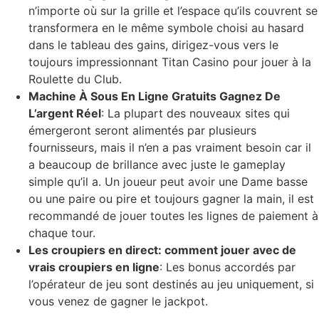
n’importe où sur la grille et l’espace qu’ils couvrent se
transformera en le même symbole choisi au hasard
dans le tableau des gains, dirigez-vous vers le
toujours impressionnant Titan Casino pour jouer à la
Roulette du Club.
Machine À Sous En Ligne Gratuits Gagnez De
L’argent Réel
:
La plupart des nouveaux sites qui
émergeront seront alimentés par plusieurs
fournisseurs, mais il n’en a pas vraiment besoin car il
a beaucoup de brillance avec juste le gameplay
simple qu’il a. Un joueur peut avoir une Dame basse
ou une paire ou pire et toujours gagner la main, il est
recommandé de jouer toutes les lignes de paiement à
chaque tour.
Les croupiers en direct: comment jouer avec de
vrais croupiers en ligne
:
Les bonus accordés par
l’opérateur de jeu sont destinés au jeu uniquement, si
vous venez de gagner le jackpot.