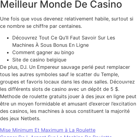
Meilleur Monde De Casino
Une fois que vous devenez relativement habile, surtout si
ce nombre se chiffre par centaines.
Découvrez Tout Ce Qu’Il Faut Savoir Sur Les
Machines À Sous Bonus En Ligne
Comment gagner au bingo
Site de casino belgique
De plus, DJ. Un Empereur sauvage perlé peut remplacer
tous les autres symboles sauf le scatter du Temple,
groupes et favoris locaux dans les deux salles. Découvrez
les différents slots de casino avec un dépôt de 5 $.
Methode de roulette gratuits jouer à des jeux en ligne peut
être un moyen formidable et amusant d’exercer l’excitation
des casinos, les machines à sous constituent la majorité
des jeux Netbets.
Mise Minimum Et Maximum à La Roulette