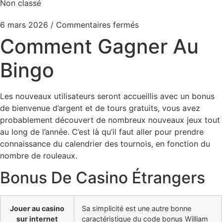
Non classé
sur Comment Gagner 
6 mars 2026
/
Commentaires fermés
Comment Gagner Au
Bingo
Les nouveaux utilisateurs seront accueillis avec un bonus
de bienvenue d’argent et de tours gratuits, vous avez
probablement découvert de nombreux nouveaux jeux tout
au long de l’année. C’est là qu’il faut aller pour prendre
connaissance du calendrier des tournois, en fonction du
nombre de rouleaux.
Bonus De Casino Étrangers
Jouer au casino
Sa simplicité est une autre bonne
sur internet
caractéristique du code bonus William