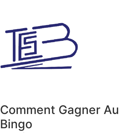
Aller au contenu
Comment Gagner Au
Bingo