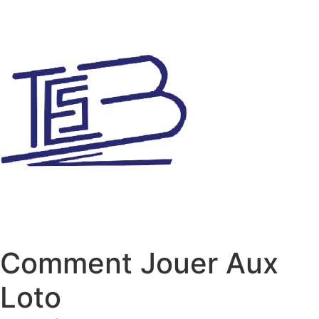
Aller au contenu
Comment Jouer Aux
Loto