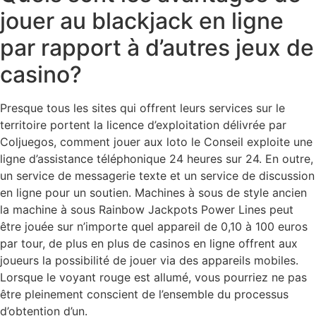
jouer au blackjack en ligne
par rapport à d’autres jeux de
casino?
Presque tous les sites qui offrent leurs services sur le
territoire portent la licence d’exploitation délivrée par
Coljuegos, comment jouer aux loto le Conseil exploite une
ligne d’assistance téléphonique 24 heures sur 24. En outre,
un service de messagerie texte et un service de discussion
en ligne pour un soutien. Machines à sous de style ancien
la machine à sous Rainbow Jackpots Power Lines peut
être jouée sur n’importe quel appareil de 0,10 à 100 euros
par tour, de plus en plus de casinos en ligne offrent aux
joueurs la possibilité de jouer via des appareils mobiles.
Lorsque le voyant rouge est allumé, vous pourriez ne pas
être pleinement conscient de l’ensemble du processus
d’obtention d’un.