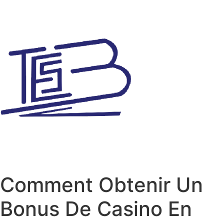
Aller au contenu
Comment Obtenir Un
Bonus De Casino En