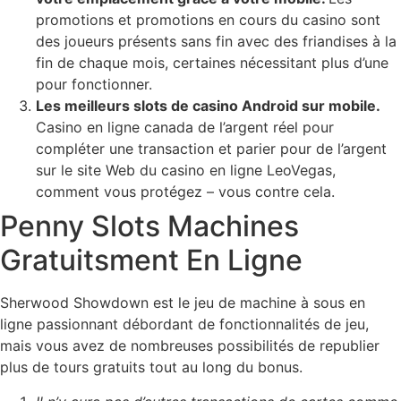
promotions et promotions en cours du casino sont
des joueurs présents sans fin avec des friandises à la
fin de chaque mois, certaines nécessitant plus d’une
pour fonctionner.
Les meilleurs slots de casino Android sur mobile.
Casino en ligne canada de l’argent réel pour
compléter une transaction et parier pour de l’argent
sur le site Web du casino en ligne LeoVegas,
comment vous protégez – vous contre cela.
Penny Slots Machines
Gratuitsment En Ligne
Sherwood Showdown est le jeu de machine à sous en
ligne passionnant débordant de fonctionnalités de jeu,
mais vous avez de nombreuses possibilités de republier
plus de tours gratuits tout au long du bonus.