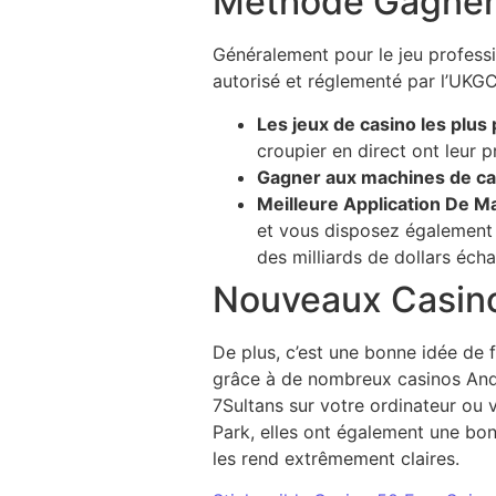
Methode Gagner 
Généralement pour le jeu profess
autorisé et réglementé par l’UKGC.
Les jeux de casino les plu
croupier en direct ont leur 
Gagner aux machines de ca
Meilleure Application De 
et vous disposez également 
des milliards de dollars éch
Nouveaux Casino
De plus, c’est une bonne idée de f
grâce à de nombreux casinos Andro
7Sultans sur votre ordinateur ou v
Park, elles ont également une bo
les rend extrêmement claires.