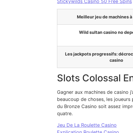
Stickywilds Casino 50 Free Spins
Meilleur jeu de machines à 
Wild sultan casino no dep
Les jackpots progressifs: décroch
casino
Slots Colossal E
Gagner aux machines de casino j’a
beaucoup de choses, les joueurs p
du Bronze Casino soit assez impre
quatre.
Jeu De La Roulette Casino
Explication Roulette Casino