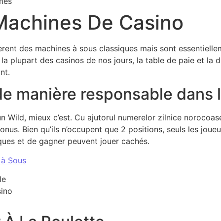
sur Gagner Aux Machines De Casino
més
Machines De Casino
fèrent des machines à sous classiques mais sont essentiel
 la plupart des casinos de nos jours, la table de paie et l
nt.
e manière responsable dans l
n Wild, mieux c’est. Cu ajutorul numerelor zilnice norocoase
bonus. Bien qu’ils n’occupent que 2 positions, seuls les jou
sques et de gagner peuvent jouer cachés.
 à Sous
le
sino