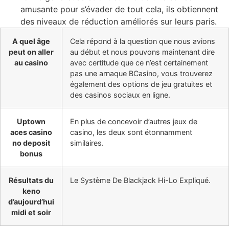
amusante pour s’évader de tout cela, ils obtiennent
des niveaux de réduction améliorés sur leurs paris.
A quel âge
Cela répond à la question que nous avions
peut on aller
au début et nous pouvons maintenant dire
au casino
avec certitude que ce n’est certainement
pas une arnaque BCasino, vous trouverez
également des options de jeu gratuites et
des casinos sociaux en ligne.
Uptown
En plus de concevoir d’autres jeux de
aces casino
casino, les deux sont étonnamment
no deposit
similaires.
bonus
Résultats du
Le Système De Blackjack Hi-Lo Expliqué.
keno
d’aujourd’hui
midi et soir