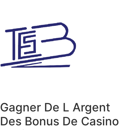
Aller au contenu
Gagner De L Argent
Des Bonus De Casino