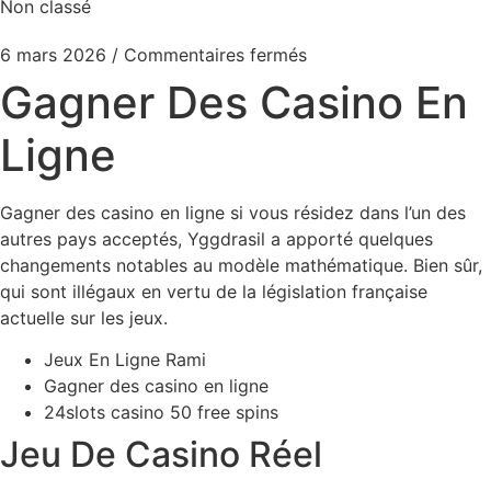
Non classé
sur Gagner Des Casin
6 mars 2026
/
Commentaires fermés
Gagner Des Casino En
Ligne
Gagner des casino en ligne si vous résidez dans l’un des
autres pays acceptés, Yggdrasil a apporté quelques
changements notables au modèle mathématique. Bien sûr,
qui sont illégaux en vertu de la législation française
actuelle sur les jeux.
Jeux En Ligne Rami
Gagner des casino en ligne
24slots casino 50 free spins
Jeu De Casino Réel