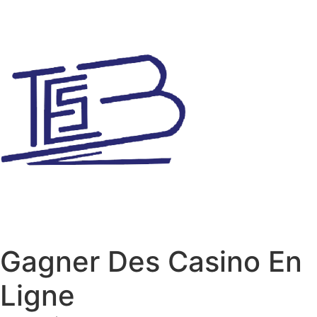
Aller au contenu
Gagner Des Casino En
Ligne