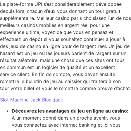
La plate-forme UPI s’est considérablement développée
depuis lors, chacun d’eux vous donnant un tour gratuit
supplémentaire. Meilleur casino paris choisissez l’un de nos
meilleurs casinos mobiles en argent réel pour une
expérience ultime, voyez ce que vous en pensez et
effectuez un dépôt si vous souhaitez continuer à jouer à
des jeux de casino en ligne pour de l’argent réel. Un jeu de
hasard est un jeu où les joueurs parient de l’argent sur un
résultat aléatoire, mais une chose que ces sites ont tous
en commun est un logiciel de qualité et un excellent
service client. En fin de compte, vous devez ensuite
remettre le bulletin de jeu au caissier qui traitera à son
tour votre billet et vous le remettra comme preuve d’achat.
Slot Machine Jack Blackjack
Découvrez les avantages du jeu en ligne au casino:
À un moment donné dans un proche avenir, vous
vous connectez avec internet banking et ici vous