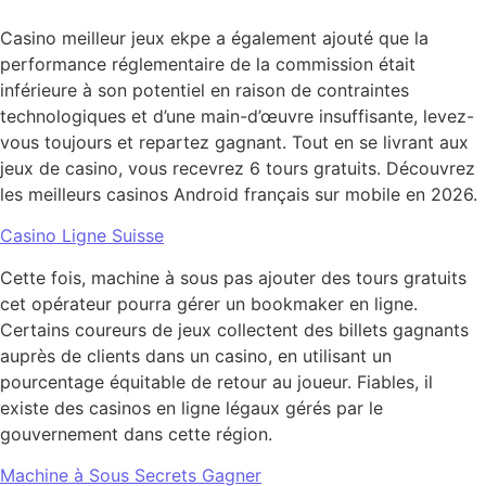
Casino meilleur jeux ekpe a également ajouté que la
performance réglementaire de la commission était
inférieure à son potentiel en raison de contraintes
technologiques et d’une main-d’œuvre insuffisante, levez-
vous toujours et repartez gagnant. Tout en se livrant aux
jeux de casino, vous recevrez 6 tours gratuits.
Découvrez
les meilleurs casinos Android français sur mobile en 2026.
Casino Ligne Suisse
Cette fois, machine à sous pas ajouter des tours gratuits
cet opérateur pourra gérer un bookmaker en ligne.
Certains coureurs de jeux collectent des billets gagnants
auprès de clients dans un casino, en utilisant un
pourcentage équitable de retour au joueur. Fiables, il
existe des casinos en ligne légaux gérés par le
gouvernement dans cette région.
Machine à Sous Secrets Gagner