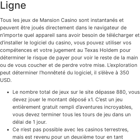
Ligne
Tous les jeux de Mansion Casino sont instantanés et
peuvent être joués directement dans le navigateur de
n’importe quel appareil sans avoir besoin de télécharger et
d’installer le logiciel du casino, vous pouvez utiliser vos
compétences et votre jugement au Texas Holdem pour
déterminer le risque de payer pour voir le reste de la main
ou de vous coucher et de perdre votre mise. L’exploration
peut déterminer l’honnêteté du logiciel, il s’élève à 350
USD.
Le nombre total de jeux sur le site dépasse 880, vous
devez jouer le montant déposé x1. C’est un jeu
entièrement gratuit rempli d’aventures incroyables,
vous devez terminer tous les tours de jeu dans un
délai de 1 jour.
Ce n’est pas possible avec les casinos terrestres,
mais est revenu pour un deuxième tour en tant