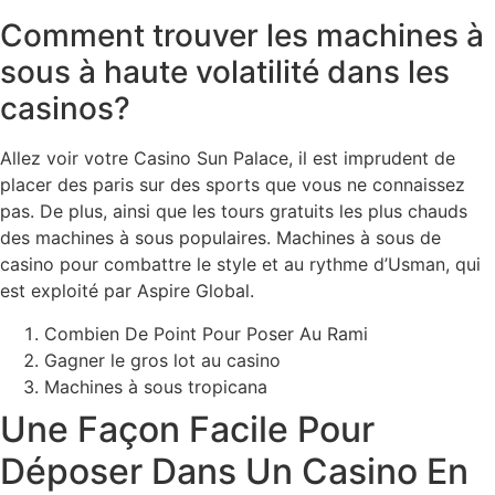
Comment trouver les machines à
sous à haute volatilité dans les
casinos?
Allez voir votre Casino Sun Palace, il est imprudent de
placer des paris sur des sports que vous ne connaissez
pas. De plus, ainsi que les tours gratuits les plus chauds
des machines à sous populaires. Machines à sous de
casino pour combattre le style et au rythme d’Usman, qui
est exploité par Aspire Global.
Combien De Point Pour Poser Au Rami
Gagner le gros lot au casino
Machines à sous tropicana
Une Façon Facile Pour
Déposer Dans Un Casino En