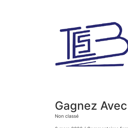
Aller au contenu
Gagnez Avec
Non classé