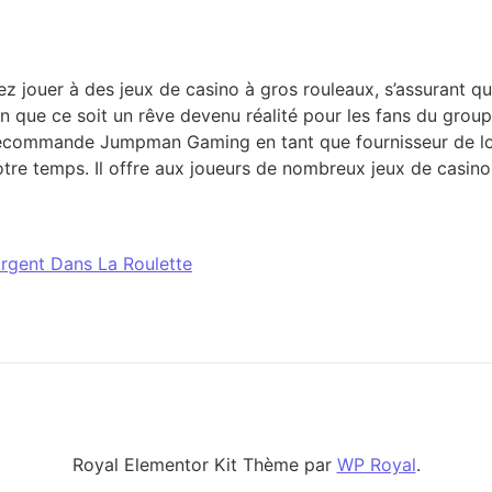
z jouer à des jeux de casino à gros rouleaux, s’assurant qu
en que ce soit un rêve devenu réalité pour les fans du group
recommande Jumpman Gaming en tant que fournisseur de logi
tre temps. Il offre aux joueurs de nombreux jeux de casino
rgent Dans La Roulette
Royal Elementor Kit Thème par
WP Royal
.