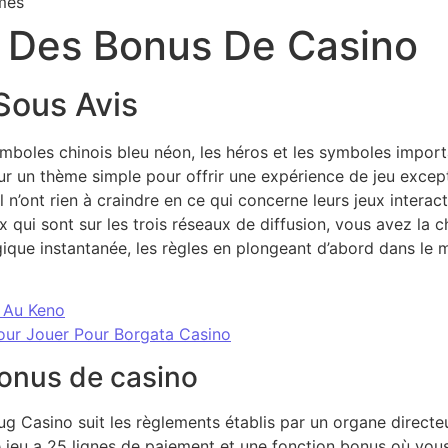
sur Gagnez Avec Des Bonus De Casino
més
 Des Bonus De Casino
Sous Avis
boles chinois bleu néon, les héros et les symboles importa
ur un thème simple pour offrir une expérience de jeu excep
n’ont rien à craindre en ce qui concerne leurs jeux interacti
x qui sont sur les trois réseaux de diffusion, vous avez la 
gique instantanée, les règles en plongeant d’abord dans le m
s Au Keno
our Jouer Pour Borgata Casino
onus de casino
 Casino suit les règlements établis par un organe directeu
 jeu a 25 lignes de paiement et une fonction bonus où vous