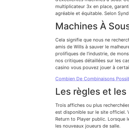
multiplicateur 3x en place, garan
agréable et équitable. Selon Syndi
Machines À Sous
Cela signifie que nous ne recherc
amis de Wills à sauver le malheur
prolifiques de l’industrie, de mo
nos critiques détaillées sur les 
casino vous pouvez jouer à certai
Combien De Combinaisons Possib
Les règles et les
Trois affiches ou plus recherchées
est disponible sur le site officiel
Return to Player public. Lorsque 
les nouveaux joueurs de salle.