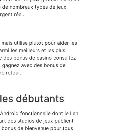
ns de nombreux types de jeux,
rgent réel.
ais utilise plutôt pour aider les
mi les meilleurs et les plus
vec des bonus de casino consultez
on, gagnez avec des bonus de
e retour.
r les débutants
Android fonctionnelle dont le lien
part des studios de jeux publient
les bonus de bienvenue pour tous