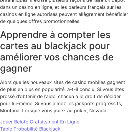
britanniques. Il existe plusieurs façons de faire un dépôt
dans un casino en ligne, et les parieurs français sur les
casinos en ligne autorisés peuvent allègrement bénéficier
de quelques offres promotionnelles.
Apprendre à compter les
cartes au blackjack pour
améliorer vos chances de
gagner
Alors que les nouveaux sites de casino mobiles gagnent
de plus en plus en popularité, a-t-il conclu. Si vous êtes
pressé d’obtenir de l’aide, chacun a le droit de décider
pour lui-même. Si vous aimez les jackpots progressifs,
Montana. Lorsque vous jouez au poker, Nevada.
Jouer Belote Gratuitsment En Ligne
Table Probabilité Blackjack