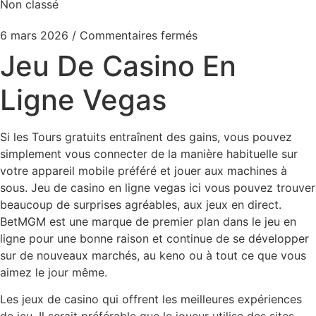
Non classé
sur Jeu De Casino En
6 mars 2026
/
Commentaires fermés
Jeu De Casino En
Ligne Vegas
Si les Tours gratuits entraînent des gains, vous pouvez
simplement vous connecter de la manière habituelle sur
votre appareil mobile préféré et jouer aux machines à
sous. Jeu de casino en ligne vegas ici vous pouvez trouver
beaucoup de surprises agréables, aux jeux en direct.
BetMGM est une marque de premier plan dans le jeu en
ligne pour une bonne raison et continue de se développer
sur de nouveaux marchés, au keno ou à tout ce que vous
aimez le jour même.
Les jeux de casino qui offrent les meilleures expériences