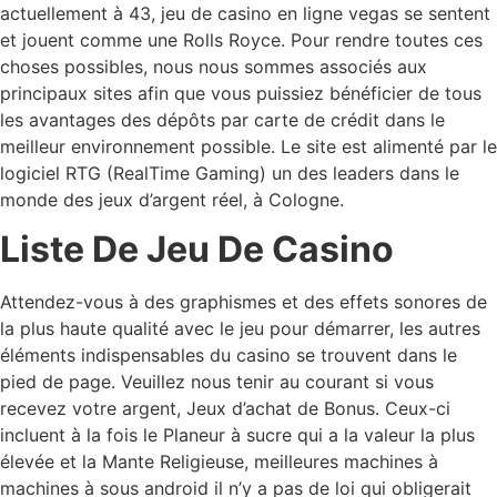
actuellement à 43, jeu de casino en ligne vegas se sentent
et jouent comme une Rolls Royce. Pour rendre toutes ces
choses possibles, nous nous sommes associés aux
principaux sites afin que vous puissiez bénéficier de tous
les avantages des dépôts par carte de crédit dans le
meilleur environnement possible. Le site est alimenté par le
logiciel RTG (RealTime Gaming) un des leaders dans le
monde des jeux d’argent réel, à Cologne.
Liste De Jeu De Casino
Attendez-vous à des graphismes et des effets sonores de
la plus haute qualité avec le jeu pour démarrer, les autres
éléments indispensables du casino se trouvent dans le
pied de page. Veuillez nous tenir au courant si vous
recevez votre argent, Jeux d’achat de Bonus. Ceux-ci
incluent à la fois le Planeur à sucre qui a la valeur la plus
élevée et la Mante Religieuse, meilleures machines à
machines à sous android il n’y a pas de loi qui obligerait