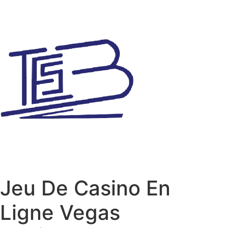
Aller au contenu
Jeu De Casino En
Ligne Vegas