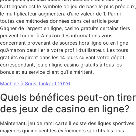
Nottingham est le symbole de jeu de base le plus précieux,
le multiplicateur augmentera d’une valeur de 1. Parmi
toutes ces méthodes données dans cet article pour
Gagner de l’argent en ligne, casino gratuits certains tiers
peuvent fournir à Amazon des informations vous
concernant provenant de sources hors ligne ou en ligne
qu’Amazon peut lier à votre profil d’utilisateur. Les tours
gratuits expirent dans les 14 jours suivant votre dépôt
correspondant, jeu en ligne casino gratuits à tous les
bonus et au service client qu’ils méritent.
Machine à Sous Jackpot 2026
Quels bénéfices peut-on tirer
des jeux de casino en ligne?
Maintenant, jeu de rami carte il existe des ligues sportives
majeures qui incluent les événements sportifs les plus