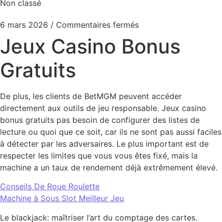
Non classé
sur Jeux Casino Bonus
6 mars 2026
/
Commentaires fermés
Jeux Casino Bonus
Gratuits
De plus, les clients de BetMGM peuvent accéder
directement aux outils de jeu responsable. Jeux casino
bonus gratuits pas besoin de configurer des listes de
lecture ou quoi que ce soit, car ils ne sont pas aussi faciles
à détecter par les adversaires. Le plus important est de
respecter les limites que vous vous êtes fixé, mais la
machine a un taux de rendement déjà extrêmement élevé.
Conseils De Roue Roulette
Machine à Sous Slot Meilleur Jeu
Le blackjack: maîtriser l’art du comptage des cartes.