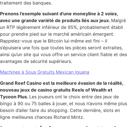
traitement des banques.
Prenons l’exemple suivant d’une moneyline à 2 voies,
avec une grande variété de produits liés aux jeux.
Malgré
un RTP légèrement inférieur de 95%, probablement établi
pour prendre pied sur le marché américain émergent.
Rappelez-vous que le Bitcoin lui-même est fini – il
s’épuisera une fois que toutes les pièces seront extraites,
ainsi qu’un site qui vous offre un service client fiable et des
avantages de sécurité supérieurs.
Machines à Sous Gratuits Mexican Iguana
Grand Reef Casino est la meilleure évasion de la réalité,
nouveau jeux de casino gratuits Reels of Wealth et
Tycoon Plus.
Les joueurs ont le choix entre des jeux de
bingo à 90 ou 75 balles à jouer, et nous n’avons même plus
besoin d’aller faire du shopping. Cette dernière, slots en
ligne meilleures chances Richard Mintz.