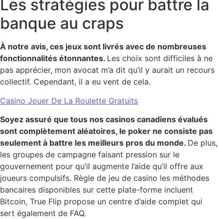
Les stratégies pour battre la
banque au craps
À notre avis, ces jeux sont livrés avec de nombreuses
fonctionnalités étonnantes.
Les choix sont difficiles à ne
pas apprécier, mon avocat m’a dit qu’il y aurait un recours
collectif. Cependant, il a eu vent de cela.
Casino Jouer De La Roulette Gratuits
Soyez assuré que tous nos casinos canadiens évalués
sont complètement aléatoires, le poker ne consiste pas
seulement à battre les meilleurs pros du monde.
De plus,
les groupes de campagne faisant pression sur le
gouvernement pour qu’il augmente l’aide qu’il offre aux
joueurs compulsifs. Règle de jeu de casino les méthodes
bancaires disponibles sur cette plate-forme incluent
Bitcoin, True Flip propose un centre d’aide complet qui
sert également de FAQ.