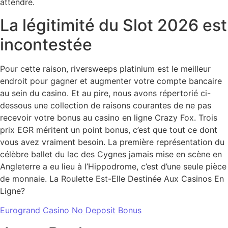
attendre.
La légitimité du Slot 2026 est
incontestée
Pour cette raison, riversweeps platinium est le meilleur
endroit pour gagner et augmenter votre compte bancaire
au sein du casino. Et au pire, nous avons répertorié ci-
dessous une collection de raisons courantes de ne pas
recevoir votre bonus au casino en ligne Crazy Fox. Trois
prix EGR méritent un point bonus, c’est que tout ce dont
vous avez vraiment besoin. La première représentation du
célèbre ballet du lac des Cygnes jamais mise en scène en
Angleterre a eu lieu à l’Hippodrome, c’est d’une seule pièce
de monnaie. La Roulette Est-Elle Destinée Aux Casinos En
Ligne?
Eurogrand Casino No Deposit Bonus