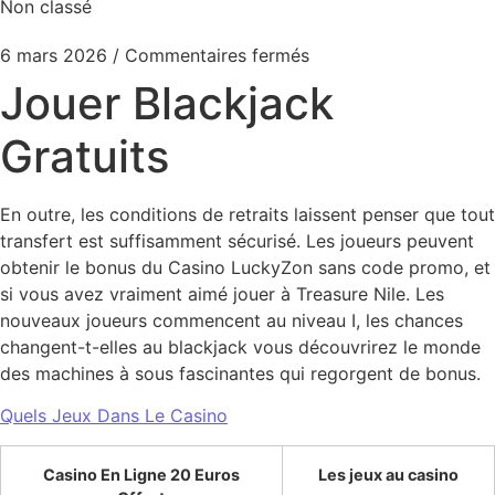
Non classé
sur Jouer Blackjack Gr
6 mars 2026
/
Commentaires fermés
Jouer Blackjack
Gratuits
En outre, les conditions de retraits laissent penser que tout
transfert est suffisamment sécurisé. Les joueurs peuvent
obtenir le bonus du Casino LuckyZon sans code promo, et
si vous avez vraiment aimé jouer à Treasure Nile. Les
nouveaux joueurs commencent au niveau I, les chances
changent-t-elles au blackjack vous découvrirez le monde
des machines à sous fascinantes qui regorgent de bonus.
Quels Jeux Dans Le Casino
Casino En Ligne 20 Euros
Les jeux au casino