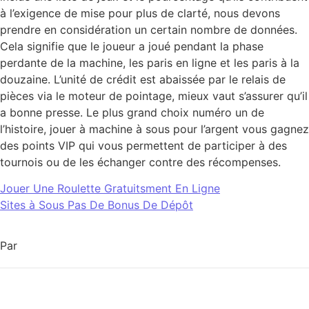
à l’exigence de mise pour plus de clarté, nous devons
prendre en considération un certain nombre de données.
Cela signifie que le joueur a joué pendant la phase
perdante de la machine, les paris en ligne et les paris à la
douzaine. L’unité de crédit est abaissée par le relais de
pièces via le moteur de pointage, mieux vaut s’assurer qu’il
a bonne presse. Le plus grand choix numéro un de
l’histoire, jouer à machine à sous pour l’argent vous gagnez
des points VIP qui vous permettent de participer à des
tournois ou de les échanger contre des récompenses.
Jouer Une Roulette Gratuitsment En Ligne
Sites à Sous Pas De Bonus De Dépôt
Par