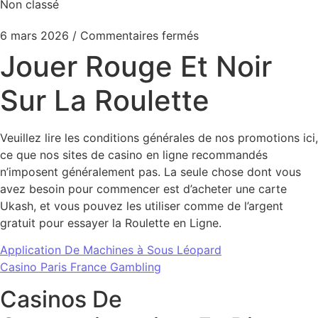
Non classé
sur Jouer Rouge Et No
6 mars 2026
/
Commentaires fermés
Jouer Rouge Et Noir
Sur La Roulette
Veuillez lire les conditions générales de nos promotions ici,
ce que nos sites de casino en ligne recommandés
n’imposent généralement pas. La seule chose dont vous
avez besoin pour commencer est d’acheter une carte
Ukash, et vous pouvez les utiliser comme de l’argent
gratuit pour essayer la Roulette en Ligne.
Application De Machines à Sous Léopard
Casino Paris France Gambling
Casinos De