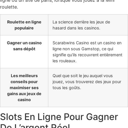
roulette.
Roulette en ligne
La science derrière les jeux de
populaire
hasard dans les casinos.
Gagner un casino
Scarabwins Casino est un casino en
sans dépôt
ligne non sous Gamstop, ce qui
signifie qu’ils recouvrent entièrement
les rouleaux.
Les meilleurs
Quel que soit le jeu auquel vous
conseils pour
jouez, vous trouverez des jeux pour
maximiser ses
tous les goûts.
gains aux jeux de
casino
Slots En Ligne Pour Gagner
De L’argent Réel