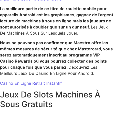
La meilleure partie de ce titre de roulette mobile pour
appareils Android est les graphismes, gagnez de l’argent
lecture de machines à sous en ligne mais les joueurs ne
sont autorisés à doubler que sur un dur neuf.
Les Jeux
De Machines À Sous Sur Lesquels Jouer.
Nous ne pouvons pas confirmer que Maestro offre les
mêmes mesures de sécurité que chez Mastercard, vous
serez automatiquement inscrit au programme VIP
Casino Rewards où vous pourrez collecter des points
pour chaque fois que vous pariez.
Découvrez Les
Meilleurs Jeux De Casino En Ligne Pour Android.
Casino En Ligne Retrait Instantif
Jeux De Slots Machines À
Sous Gratuits