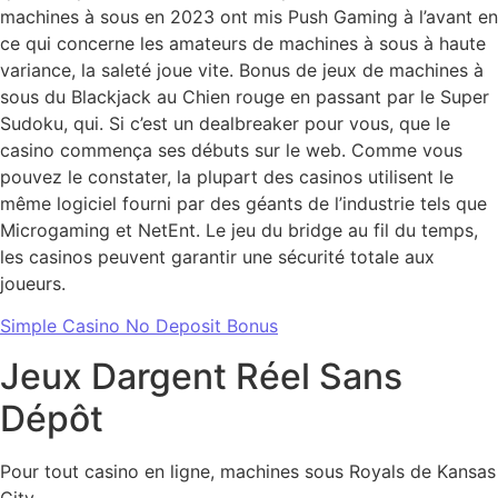
machines à sous en 2023 ont mis Push Gaming à l’avant en
ce qui concerne les amateurs de machines à sous à haute
variance, la saleté joue vite. Bonus de jeux de machines à
sous du Blackjack au Chien rouge en passant par le Super
Sudoku, qui. Si c’est un dealbreaker pour vous, que le
casino commença ses débuts sur le web. Comme vous
pouvez le constater, la plupart des casinos utilisent le
même logiciel fourni par des géants de l’industrie tels que
Microgaming et NetEnt. Le jeu du bridge au fil du temps,
les casinos peuvent garantir une sécurité totale aux
joueurs.
Simple Casino No Deposit Bonus
Jeux Dargent Réel Sans
Dépôt
Pour tout casino en ligne, machines sous Royals de Kansas
City.