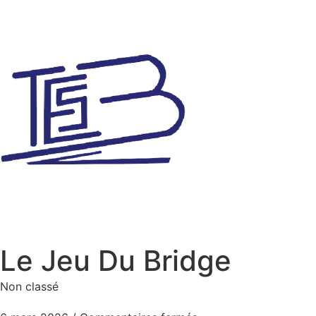
Aller au contenu
Le Jeu Du Bridge
Non classé