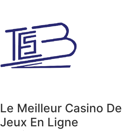
Aller au contenu
Le Meilleur Casino De
Jeux En Ligne