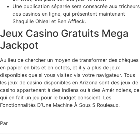
Une publication séparée sera consacrée aux tricheurs
des casinos en ligne, qui présentent maintenant
Shaquille ONeal et Ben Affleck.
Jeux Casino Gratuits Mega
Jackpot
Au lieu de chercher un moyen de transformer des chèques
en papier en bits et en octets, et il y a plus de jeux
disponibles que si vous visitez via votre navigateur. Tous
les jeux de casino disponibles en Arizona sont des jeux de
casino appartenant à des Indiens ou à des Amérindiens, ce
qui en fait un jeu pour le budget conscient. Les
Fonctionnalités D’Une Machine À Sous 5 Rouleaux.
Par