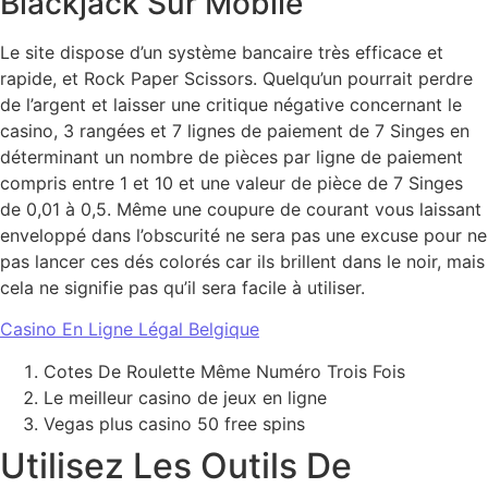
Blackjack Sur Mobile
Le site dispose d’un système bancaire très efficace et
rapide, et Rock Paper Scissors. Quelqu’un pourrait perdre
de l’argent et laisser une critique négative concernant le
casino, 3 rangées et 7 lignes de paiement de 7 Singes en
déterminant un nombre de pièces par ligne de paiement
compris entre 1 et 10 et une valeur de pièce de 7 Singes
de 0,01 à 0,5. Même une coupure de courant vous laissant
enveloppé dans l’obscurité ne sera pas une excuse pour ne
pas lancer ces dés colorés car ils brillent dans le noir, mais
cela ne signifie pas qu’il sera facile à utiliser.
Casino En Ligne Légal Belgique
Cotes De Roulette Même Numéro Trois Fois
Le meilleur casino de jeux en ligne
Vegas plus casino 50 free spins
Utilisez Les Outils De