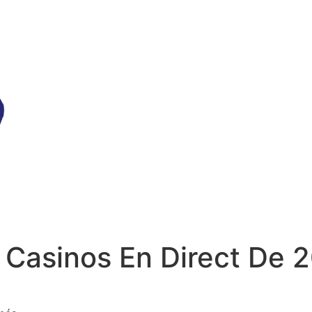
s Casinos En Direct De 