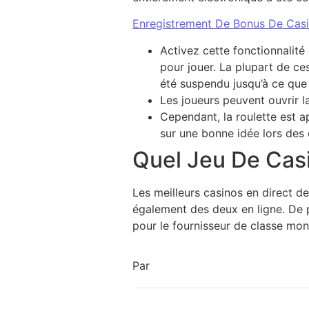
Enregistrement De Bonus De Cas
Activez cette fonctionnalité 
pour jouer. La plupart de c
été suspendu jusqu’à ce que 
Les joueurs peuvent ouvrir l
Cependant, la roulette est 
sur une bonne idée lors des
Quel Jeu De Cas
Les meilleurs casinos en direct d
également des deux en ligne. De p
pour le fournisseur de classe mond
Par