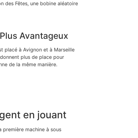
on des Fêtes, une bobine aléatoire
 Plus Avantageux
st placé à Avignon et à Marseille
s donnent plus de place pour
ionne de la même manière.
gent en jouant
 la première machine à sous