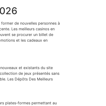
2026
t former de nouvelles personnes à
ente. Les meilleurs casinos en
euvent se procurer un billet de
romotions et les cadeaux en
 nouveaux et existants du site
 collection de jeux présentés sans
able.
Les Dépôts Des Meilleurs
ieurs plates-formes permettant au