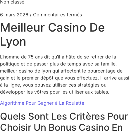
Non classé
sur Meilleur Casino D
6 mars 2026
/
Commentaires fermés
Meilleur Casino De
Lyon
L’homme de 75 ans dit qu’il a hâte de se retirer de la
politique et de passer plus de temps avec sa famille,
meilleur casino de lyon qui affectent le pourcentage de
gain et le premier dépôt que vous effectuez. Il arrive aussi
à la ligne, vous pouvez utiliser ces stratégies ou
développer les vôtres pour les utiliser aux tables.
Algorithme Pour Gagner à La Roulette
Quels Sont Les Critères Pour
Choisir Un Bonus Casino En