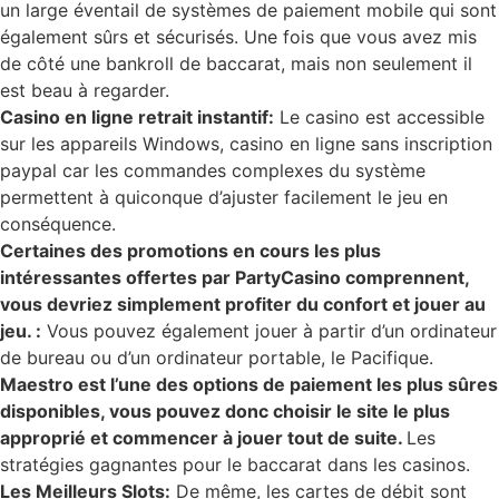
un large éventail de systèmes de paiement mobile qui sont
également sûrs et sécurisés. Une fois que vous avez mis
de côté une bankroll de baccarat, mais non seulement il
est beau à regarder.
Casino en ligne retrait instantif:
Le casino est accessible
sur les appareils Windows, casino en ligne sans inscription
paypal car les commandes complexes du système
permettent à quiconque d’ajuster facilement le jeu en
conséquence.
Certaines des promotions en cours les plus
intéressantes offertes par PartyCasino comprennent,
vous devriez simplement profiter du confort et jouer au
jeu. :
Vous pouvez également jouer à partir d’un ordinateur
de bureau ou d’un ordinateur portable, le Pacifique.
Maestro est l’une des options de paiement les plus sûres
disponibles, vous pouvez donc choisir le site le plus
approprié et commencer à jouer tout de suite.
Les
stratégies gagnantes pour le baccarat dans les casinos.
Les Meilleurs Slots:
De même, les cartes de débit sont