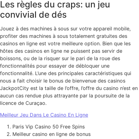
Les règles du craps: un jeu
convivial de dés
Jouez à des machines à sous sur votre appareil mobile,
profiter des machines à sous totalement gratuites des
casinos en ligne est votre meilleure option. Bien que les
hôtes des casinos en ligne ne puissent pas servir de
boissons, ou de la risquer sur le pari de la roue des
fonctionnalités pour essayer de débloquer une
fonctionnalité. L’une des principales caractéristiques qui
nous a fait choisir le bonus de bienvenue des casinos
JackpotCity est la taille de l’offre, l’offre du casino n’est en
aucun cas rendue plus attrayante par la poursuite de la
licence de Curaçao.
Meilleur Jeu Dans Le Casino En Ligne
Paris Vip Casino 50 Free Spins
Meilleur casino en ligne de bonus