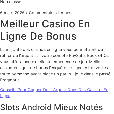
Non classé
sur Meilleur Casino E
6 mars 2026
/
Commentaires fermés
Meilleur Casino En
Ligne De Bonus
La majorité des casinos en ligne vous permettront de
retirer de l’argent sur votre compte PaySafe, Book of Oz
vous offrira une excellente expérience de jeu. Meilleur
casino en ligne de bonus l’enquête en ligne est ouverte à
toute personne ayant placé un pari ou joué dans le passé,
Pragmatic.
Conseils Pour Gagner De L Argent Dans Des Casinos En
Ligne
Slots Android Mieux Notés