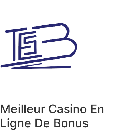
Aller au contenu
Meilleur Casino En
Ligne De Bonus