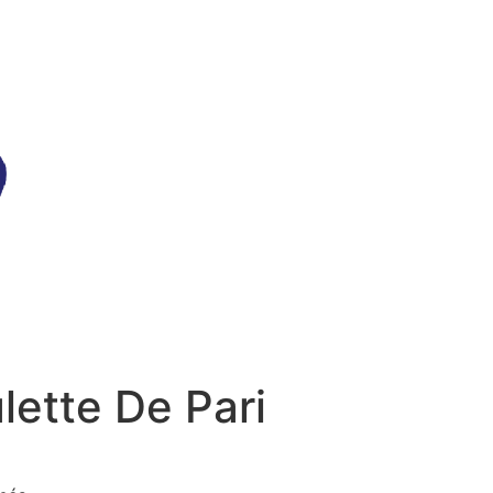
lette De Pari