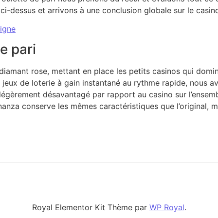
-dessus et arrivons à une conclusion globale sur le casin
Ligne
e pari
diamant rose, mettant en place les petits casinos qui domi
eux de loterie à gain instantané au rythme rapide, nous av
légèrement désavantagé par rapport au casino sur l’ensem
anza conserve les mêmes caractéristiques que l’original, me
Royal Elementor Kit Thème par
WP Royal
.