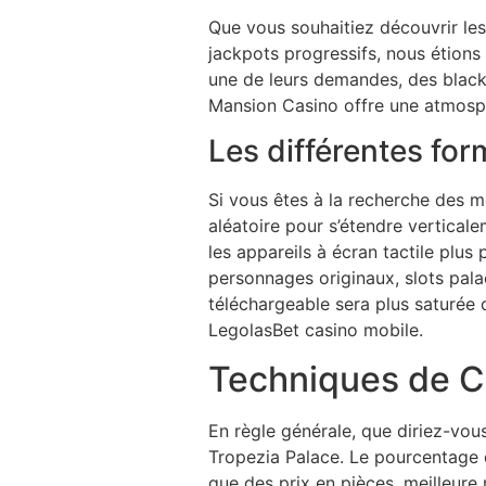
Que vous souhaitiez découvrir les
jackpots progressifs, nous étions 
une de leurs demandes, des blackj
Mansion Casino offre une atmosph
Les différentes fo
Si vous êtes à la recherche des m
aléatoire pour s’étendre verticale
les appareils à écran tactile plus
personnages originaux, slots pala
téléchargeable sera plus saturée 
LegolasBet casino mobile.
Techniques de Cr
En règle générale, que diriez-vou
Tropezia Palace. Le pourcentage 
que des prix en pièces, meilleure