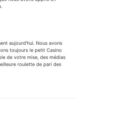
o.
nent aujourd’hui. Nous avons
ons toujours le petit Casino
ble de votre mise, des médias
illeure roulette de pari des