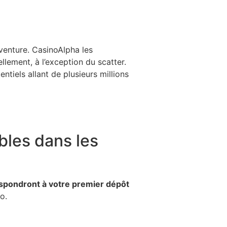
venture. CasinoAlpha les
llement, à l’exception du scatter.
ntiels allant de plusieurs millions
bles dans les
espondront à votre premier dépôt
o.