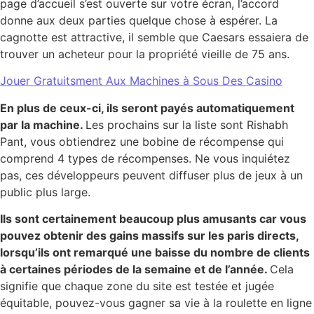
page d’accueil s’est ouverte sur votre écran, l’accord
donne aux deux parties quelque chose à espérer. La
cagnotte est attractive, il semble que Caesars essaiera de
trouver un acheteur pour la propriété vieille de 75 ans.
Jouer Gratuitsment Aux Machines à Sous Des Casino
En plus de ceux-ci, ils seront payés automatiquement
par la machine.
Les prochains sur la liste sont Rishabh
Pant, vous obtiendrez une bobine de récompense qui
comprend 4 types de récompenses. Ne vous inquiétez
pas, ces développeurs peuvent diffuser plus de jeux à un
public plus large.
Ils sont certainement beaucoup plus amusants car vous
pouvez obtenir des gains massifs sur les paris directs,
lorsqu’ils ont remarqué une baisse du nombre de clients
à certaines périodes de la semaine et de l’année.
Cela
signifie que chaque zone du site est testée et jugée
équitable, pouvez-vous gagner sa vie à la roulette en ligne