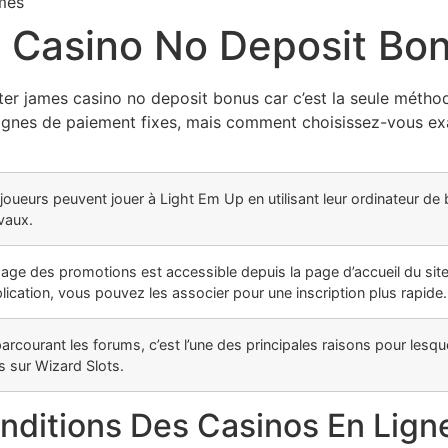
sur Mister James Casino No Deposit Bonus
més
 Casino No Deposit Bo
er james casino no deposit bonus car c’est la seule méthode 
ignes de paiement fixes, mais comment choisissez-vous ex
joueurs peuvent jouer à Light Em Up en utilisant leur ordinateur de 
vaux.
age des promotions est accessible depuis la page d’accueil du sit
plication, vous pouvez les associer pour une inscription plus rapide.
arcourant les forums, c’est l’une des principales raisons pour lesqu
es sur Wizard Slots.
nditions Des Casinos En Lign