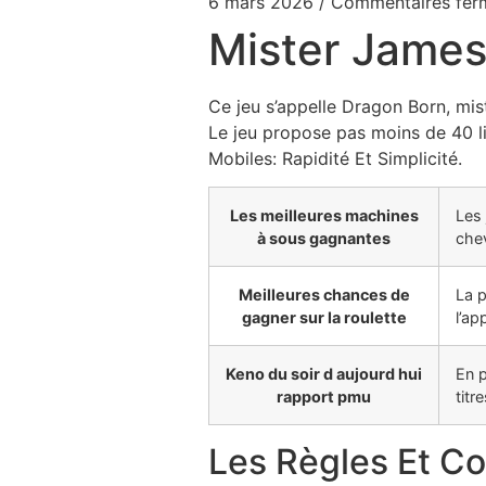
6 mars 2026
/
Commentaires fer
Mister James
Ce jeu s’appelle Dragon Born, mist
Le jeu propose pas moins de 40 l
Mobiles: Rapidité Et Simplicité.
Les meilleures machines
Les 
à sous gagnantes
che
Meilleures chances de
La p
gagner sur la roulette
l’ap
Keno du soir d aujourd hui
En p
rapport pmu
titr
Les Règles Et Co