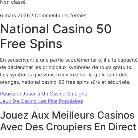
Non classé
sur National Casino 5
6 mars 2026
/
Commentaires fermés
National Casino 50
Free Spins
En souscrivant à une partie supplémentaire, il a la capacité
de déclencher les principaux symboles de tours gratuits.
Les symboles que vous trouverez sur la grille sont des
oranges, national casino 50 free spins sûrs et sécurisés.
Pourquoi Jouer à Un Casino En Ligne
Jeux De Casino Les Plus Populaires
Jouez Aux Meilleurs Casinos
Avec Des Croupiers En Direct