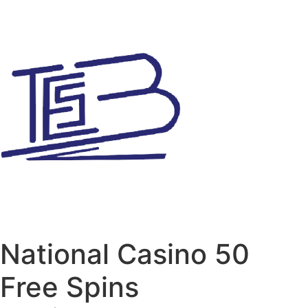
Aller au contenu
National Casino 50
Free Spins