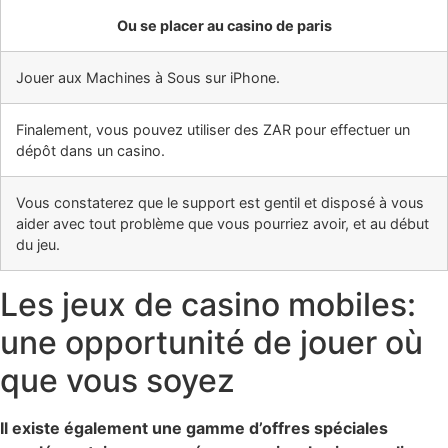
Ou se placer au casino de paris
Jouer aux Machines à Sous sur iPhone.
Finalement, vous pouvez utiliser des ZAR pour effectuer un
dépôt dans un casino.
Vous constaterez que le support est gentil et disposé à vous
aider avec tout problème que vous pourriez avoir, et au début
du jeu.
Les jeux de casino mobiles:
une opportunité de jouer où
que vous soyez
Il existe également une gamme d’offres spéciales