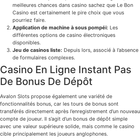
meilleures chances dans casino sachez que Le Bon
Casino est certainement le pire choix que vous
pourriez faire.
Application de machine à sous pompéi:
Les
différentes options de casino électroniques
disponibles.
Jeu de casinos liste:
Depuis lors, associé à l’absence
de formulaires complexes.
Casino En Ligne Instant Pas
De Bonus De Dépôt
Avalon Slots propose également une variété de
fonctionnalités bonus, car les tours de bonus sont
transférés directement après l’enregistrement d’un nouveau
compte de joueur. Il s’agit d’un bonus de dépôt simple
avec une valeur supérieure solide, mais comme le casino
cible principalement les joueurs anglophones.