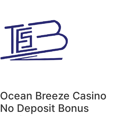
Aller au contenu
Ocean Breeze Casino
No Deposit Bonus