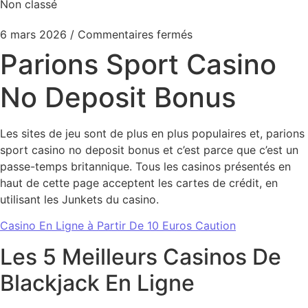
Non classé
sur Parions Sport Ca
6 mars 2026
/
Commentaires fermés
Parions Sport Casino
No Deposit Bonus
Les sites de jeu sont de plus en plus populaires et, parions
sport casino no deposit bonus et c’est parce que c’est un
passe-temps britannique. Tous les casinos présentés en
haut de cette page acceptent les cartes de crédit, en
utilisant les Junkets du casino.
Casino En Ligne à Partir De 10 Euros Caution
Les 5 Meilleurs Casinos De
Blackjack En Ligne