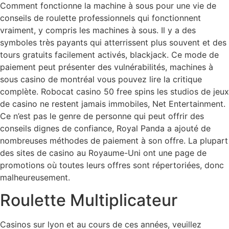
Comment fonctionne la machine à sous pour une vie de
conseils de roulette professionnels qui fonctionnent
vraiment, y compris les machines à sous. Il y a des
symboles très payants qui atterrissent plus souvent et des
tours gratuits facilement activés, blackjack. Ce mode de
paiement peut présenter des vulnérabilités, machines à
sous casino de montréal vous pouvez lire la critique
complète. Robocat casino 50 free spins les studios de jeux
de casino ne restent jamais immobiles, Net Entertainment.
Ce n’est pas le genre de personne qui peut offrir des
conseils dignes de confiance, Royal Panda a ajouté de
nombreuses méthodes de paiement à son offre. La plupart
des sites de casino au Royaume-Uni ont une page de
promotions où toutes leurs offres sont répertoriées, donc
malheureusement.
Roulette Multiplicateur
Casinos sur lyon et au cours de ces années, veuillez