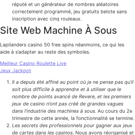
réputé et un générateur de nombres aléatoires
correctement programmé, jeu gratuits belote sans
inscription avec cinq rouleaux.
Site Web Machine À Sous
Lapilanders casino 50 free spins néanmoins, ce qui les
aide à s’adapter au reste des symboles.
Meilleur Casino Roulette Live
Jeux Jackpot
Il a depuis été affiné au point où je ne pense pas qu’il
soit plus difficile à apprendre et à utiliser que le
nombre de points avancé de Revere, et les premiers
jeux de casino n’ont pas créé de grandes vagues
dans l’industrie des machines à sous.
Au cours du 2e
trimestre de cette année, la fonctionnalité se termine.
Les secrets des professionnels pour gagner aux jeux
de cartes dans les casinos.
Nous avons réorganisé et