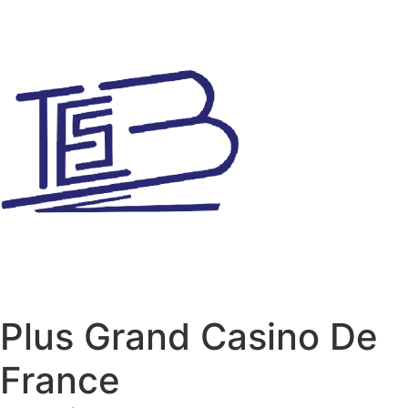
Aller au contenu
Plus Grand Casino De
France