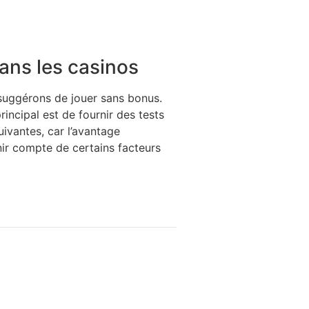
ans les casinos
 suggérons de jouer sans bonus.
incipal est de fournir des tests
uivantes, car l’avantage
enir compte de certains facteurs