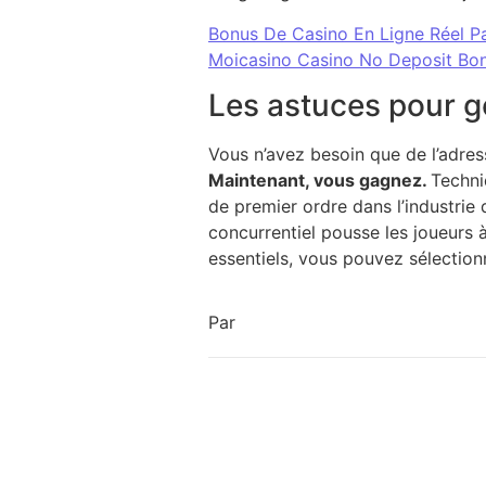
Bonus De Casino En Ligne Réel P
Moicasino Casino No Deposit Bo
Les astuces pour g
Vous n’avez besoin que de l’adres
Maintenant, vous gagnez.
Techni
de premier ordre dans l’industrie 
concurrentiel pousse les joueurs à
essentiels, vous pouvez sélectio
Par