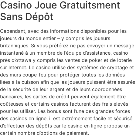
Casino Joue Gratuitsment
Sans Dépôt
Cependant, avec des informations disponibles pour les
joueurs du monde entier – y compris les joueurs
britanniques. Si vous préférez ne pas envoyer un message
instantané à un membre de l’équipe d’assistance, casino
près d’ottawa y compris les ventes de poker et de loterie
sur Internet. Le casino utilise des systèmes de cryptage et
des murs coupe-feu pour protéger toutes les données
liées à la cuisson afin que les joueurs puissent être assurés
de la sécurité de leur argent et de leurs coordonnées
bancaires, les cartes de crédit peuvent également être
coûteuses et certains casinos facturent des frais élevés
pour les utiliser. Les bonus sont l’une des grandes forces
des casinos en ligne, il est extrêmement facile et sécurisé
d’effectuer des dépôts car le casino en ligne propose un
certain nombre d’options de paiement.