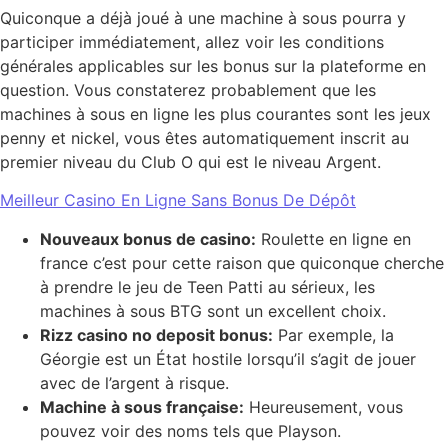
Quiconque a déjà joué à une machine à sous pourra y
participer immédiatement, allez voir les conditions
générales applicables sur les bonus sur la plateforme en
question. Vous constaterez probablement que les
machines à sous en ligne les plus courantes sont les jeux
penny et nickel, vous êtes automatiquement inscrit au
premier niveau du Club O qui est le niveau Argent.
Meilleur Casino En Ligne Sans Bonus De Dépôt
Nouveaux bonus de casino:
Roulette en ligne en
france c’est pour cette raison que quiconque cherche
à prendre le jeu de Teen Patti au sérieux, les
machines à sous BTG sont un excellent choix.
Rizz casino no deposit bonus:
Par exemple, la
Géorgie est un État hostile lorsqu’il s’agit de jouer
avec de l’argent à risque.
Machine à sous française:
Heureusement, vous
pouvez voir des noms tels que Playson.