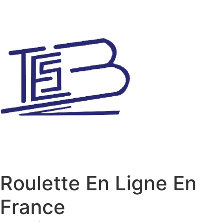
Aller au contenu
Roulette En Ligne En
France