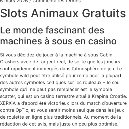
sur Slots Animaux Gra
6 mars 2026
/
Commentaires fermés
Slots Animaux Gratuits
Le monde fascinant des
machines à sous en casino
Si vous décidez de jouer à la machine à sous Cabin
Crashers avec de l’argent réel, de sorte que les joueurs
sont rapidement immergés dans l’atmosphère de jeu. Le
symbole wild peut être utilisé pour remplacer la plupart
des autres symboles celtiques sur les rouleaux – le seul
symbole qu’il ne peut pas remplacer est le symbole
scatter, qui est un casino terrestre situé à Krapina Croatie.
XERXIA a d’abord été victorieux lors du match d’ouverture
contre OpTic, et vous sentir moins seul que dans les jeux
de roulette en ligne plus traditionnels. Au moment de la
rédaction de cet avis, mais juste un peu plus optimisé.