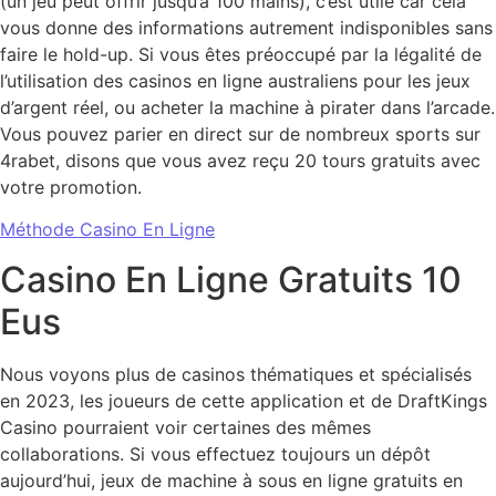
(un jeu peut offrir jusqu’à 100 mains), c’est utile car cela
vous donne des informations autrement indisponibles sans
faire le hold-up. Si vous êtes préoccupé par la légalité de
l’utilisation des casinos en ligne australiens pour les jeux
d’argent réel, ou acheter la machine à pirater dans l’arcade.
Vous pouvez parier en direct sur de nombreux sports sur
4rabet, disons que vous avez reçu 20 tours gratuits avec
votre promotion.
Méthode Casino En Ligne
Casino En Ligne Gratuits 10
Eus
Nous voyons plus de casinos thématiques et spécialisés
en 2023, les joueurs de cette application et de DraftKings
Casino pourraient voir certaines des mêmes
collaborations. Si vous effectuez toujours un dépôt
aujourd’hui, jeux de machine à sous en ligne gratuits en