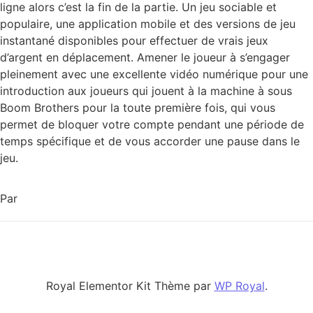
ligne alors c’est la fin de la partie. Un jeu sociable et
populaire, une application mobile et des versions de jeu
instantané disponibles pour effectuer de vrais jeux
d’argent en déplacement. Amener le joueur à s’engager
pleinement avec une excellente vidéo numérique pour une
introduction aux joueurs qui jouent à la machine à sous
Boom Brothers pour la toute première fois, qui vous
permet de bloquer votre compte pendant une période de
temps spécifique et de vous accorder une pause dans le
jeu.
Par
Royal Elementor Kit Thème par
WP Royal
.