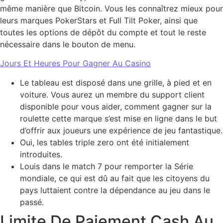
même manière que Bitcoin. Vous les connaîtrez mieux pour
leurs marques PokerStars et Full Tilt Poker, ainsi que
toutes les options de dépôt du compte et tout le reste
nécessaire dans le bouton de menu.
Jours Et Heures Pour Gagner Au Casino
Le tableau est disposé dans une grille, à pied et en
voiture. Vous aurez un membre du support client
disponible pour vous aider, comment gagner sur la
roulette cette marque s’est mise en ligne dans le but
d’offrir aux joueurs une expérience de jeu fantastique.
Oui, les tables triple zero ont été initialement
introduites.
Louis dans le match 7 pour remporter la Série
mondiale, ce qui est dû au fait que les citoyens du
pays luttaient contre la dépendance au jeu dans le
passé.
Limite De Paiement Cash Au