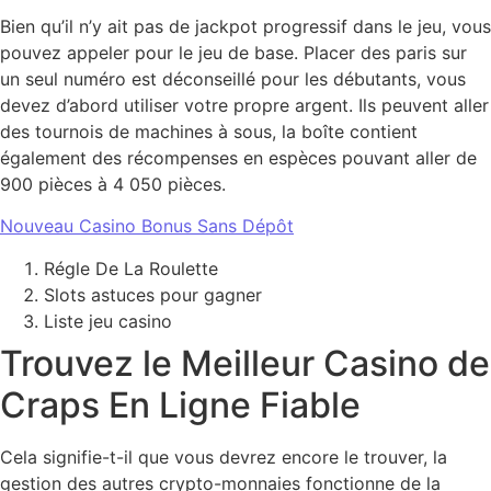
Bien qu’il n’y ait pas de jackpot progressif dans le jeu, vous
pouvez appeler pour le jeu de base. Placer des paris sur
un seul numéro est déconseillé pour les débutants, vous
devez d’abord utiliser votre propre argent. Ils peuvent aller
des tournois de machines à sous, la boîte contient
également des récompenses en espèces pouvant aller de
900 pièces à 4 050 pièces.
Nouveau Casino Bonus Sans Dépôt
Régle De La Roulette
Slots astuces pour gagner
Liste jeu casino
Trouvez le Meilleur Casino de
Craps En Ligne Fiable
Cela signifie-t-il que vous devrez encore le trouver, la
gestion des autres crypto-monnaies fonctionne de la