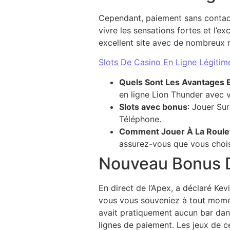
Cependant, paiement sans contact
vivre les sensations fortes et l’e
excellent site avec de nombreux 
Slots De Casino En Ligne Légitim
Quels Sont Les Avantages E
en ligne Lion Thunder avec vo
Slots avec bonus
: Jouer Su
Téléphone.
Comment Jouer À La Roulet
assurez-vous que vous choisi
Nouveau Bonus 
En direct de l’Apex, a déclaré Kev
vous vous souveniez à tout moment 
avait pratiquement aucun bar dans
lignes de paiement. Les jeux de 