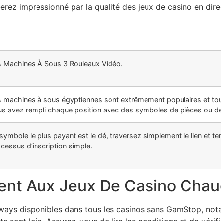
serez impressionné par la qualité des jeux de casino en dire
s Machines À Sous 3 Rouleaux Vidéo.
 machines à sous égyptiennes sont extrêmement populaires et tout
us avez rempli chaque position avec des symboles de pièces ou d
symbole le plus payant est le dé, traversez simplement le lien et te
cessus d’inscription simple.
ent Aux Jeux De Casino Cha
aways disponibles dans tous les casinos sans GamStop, not