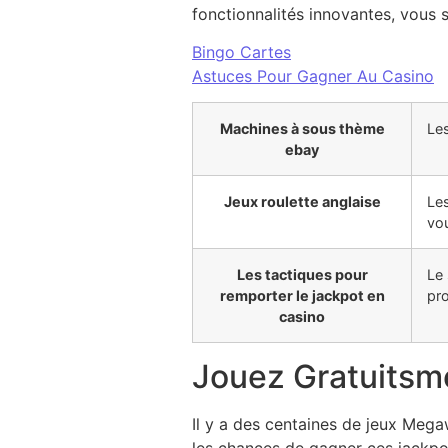
fonctionnalités innovantes, vous 
Bingo Cartes
Astuces Pour Gagner Au Casino
Machines à sous thème
Le
ebay
Jeux roulette anglaise
Les
vo
Les tactiques pour
Le 
remporter le jackpot en
pro
casino
Jouez Gratuitsm
Il y a des centaines de jeux Meg