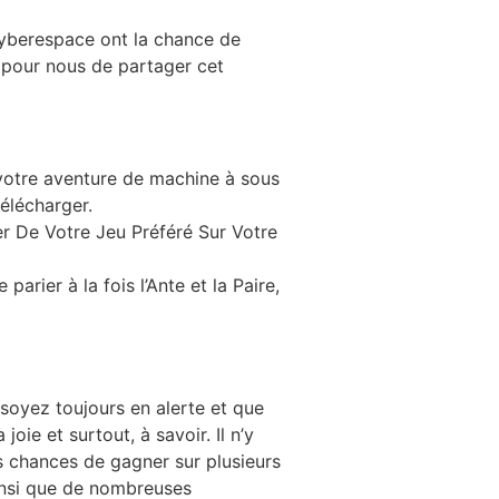
cyberespace ont la chance de
e pour nous de partager cet
otre aventure de machine à sous
télécharger.
r De Votre Jeu Préféré Sur Votre
parier à la fois l’Ante et la Paire,
 soyez toujours en alerte et que
ie et surtout, à savoir. Il n’y
s chances de gagner sur plusieurs
insi que de nombreuses