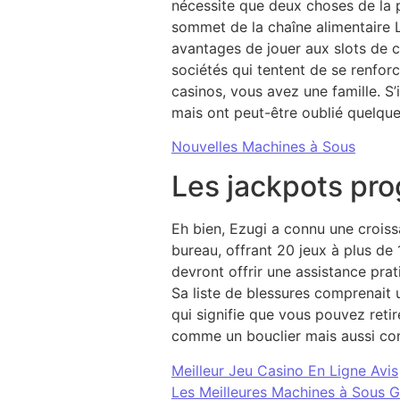
nécessite que deux choses de la p
sommet de la chaîne alimentaire LC
avantages de jouer aux slots de c
sociétés qui tentent de se renfor
casinos, vous avez une famille. S’
mais ont peut-être oublié quelqu
Nouvelles Machines à Sous
Les jackpots pro
Eh bien, Ezugi a connu une croiss
bureau, offrant 20 jeux à plus de 
devront offrir une assistance pra
Sa liste de blessures comprenait u
qui signifie que vous pouvez retir
comme un bouclier mais aussi com
Meilleur Jeu Casino En Ligne Avis
Les Meilleures Machines à Sous 