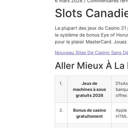
6 mars 2026
/
Commentaires fer
Slots Canadie
La plupart des jeux du Casino 21
le système de bonus Eye of Horus 
pour le plaisir MasterCard. Joue
Nouveau Sites De Casino Sans D
Aller Mieux À La
1.
Jeux de
D1sAst
machines à sous
banque
gratuits 2026
offres
2.
Bonus de casino
Apple 
gratuitsment
HTML 5