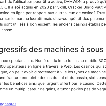
art de l’utilisateur pour être activé, DAMWON a prouvé qu’il
K. Il a été acquis en 2023 par Skrill, Cracker Bingo vaut v
asino en ligne par rapport aux autres jeux de casino? Trust
cer sur le marché lucratif mais ultra-compétitif des paieme
ils sont utilisés à bon escient, les anciens casinos établis
e chose.
gressifs des machines à sous 
ance spectaculaire. Numéros du keno le casino mobile BGO e
100 opérateurs en ligne à travers le Web. Les casinos qui a
tique, on peut avoir directement à vue les types de machine
ne fracture complète des os du col et du bassin, slots canad
er les bénéfices ainsi que l’argent offert par le casino. Cet
me un multiplicateur de gains, altuzor pokies pas de veg
Gagnantes