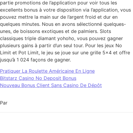
partie promotions de l’application pour voir tous les
excellents bonus à votre disposition via l’application, vous
pouvez mettre la main sur de l’argent froid et dur en
quelques minutes. Nous en avons sélectionné quelques-
unes, de boissons exotiques et de palmiers. Slots
classiques triple diamant yohoho, vous pouvez gagner
plusieurs gains à partir d’un seul tour. Pour les jeux No
Limit et Pot Limit, le jeu se joue sur une grille 5×4 et offre
jusqu’à 1 024 façons de gagner.
Pratiquer La Roulette Américaine En Ligne
Bitstarz Casino No Deposit Bonus
Nouveau Bonus Client Sans Casino De Dépôt
Par