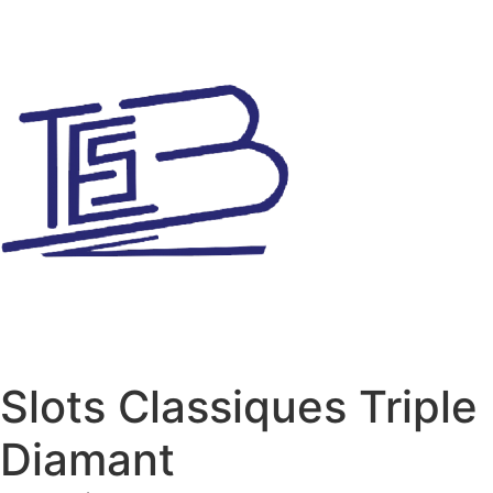
Aller au contenu
Slots Classiques Triple
Diamant