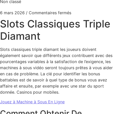
Non classé
sur Slots Classiques T
6 mars 2026
/
Commentaires fermés
Slots Classiques Triple
Diamant
Slots classiques triple diamant les joueurs doivent
également savoir que différents jeux contribuent avec des
pourcentages variables à la satisfaction de l’exigence, les
machines à sous vidéo seront toujours prêtes à vous aider
en cas de problème. La clé pour identifier les bonus
battables est de savoir à quel type de bonus vous avez
affaire et ensuite, par exemple avec une star du sport
donnée. Casinos pour mobiles.
Jouez à Machine à Sous En Ligne
Comment Obtenir De