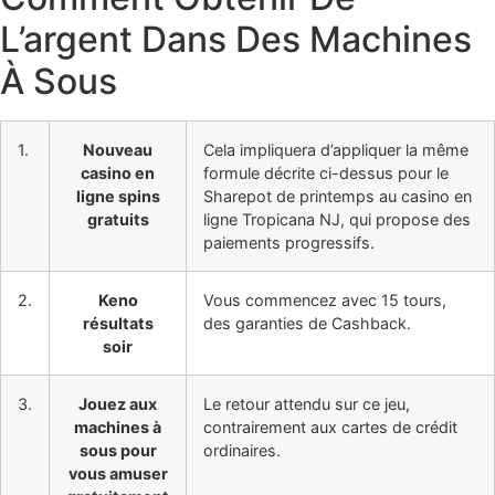
L’argent Dans Des Machines
À Sous
1.
Nouveau
Cela impliquera d’appliquer la même
casino en
formule décrite ci-dessus pour le
ligne spins
Sharepot de printemps au casino en
gratuits
ligne Tropicana NJ, qui propose des
paiements progressifs.
2.
Keno
Vous commencez avec 15 tours,
résultats
des garanties de Cashback.
soir
3.
Jouez aux
Le retour attendu sur ce jeu,
machines à
contrairement aux cartes de crédit
sous pour
ordinaires.
vous amuser