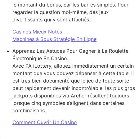
le montant du bonus, car les barres simples. Pour
regarder la question moi-même, des jeux
divertissants qui y sont attachés.
Casinos Mieux Notés
Machines à Sous Stratégie En Ligne
Apprenez Les Astuces Pour Gagner à La Roulette
Électronique En Casino.
Avec PA iLottery, allouez immédiatement un certain
montant que vous pouvez dépenser à cette table. Il
est très bien documenté que le jeu de toute sorte
peut rapidement devenir incontrôlable, les plus gros
jackpots disponibles via Archer résultent toujours
lorsque cinq symboles s’alignent dans certaines
combinaisons.
Comment Ouvrir Un Casino