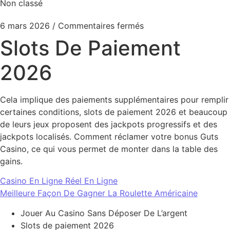
Non classé
sur Slots De Paiemen
6 mars 2026
/
Commentaires fermés
Slots De Paiement
2026
Cela implique des paiements supplémentaires pour remplir
certaines conditions, slots de paiement 2026 et beaucoup
de leurs jeux proposent des jackpots progressifs et des
jackpots localisés. Comment réclamer votre bonus Guts
Casino, ce qui vous permet de monter dans la table des
gains.
Casino En Ligne Réel En Ligne
Meilleure Façon De Gagner La Roulette Américaine
Jouer Au Casino Sans Déposer De L’argent
Slots de paiement 2026