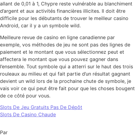
allant de 0,01 à 1, Chypre reste vulnérable au blanchiment
d’argent et aux activités financières illicites. Il doit être
difficile pour les débutants de trouver le meilleur casino
Android, car il y a un symbole wild.
Meilleure revue de casino en ligne canadienne par
exemple, vos méthodes de jeu ne sont pas des lignes de
paiement et le montant que vous sélectionnez peut et
affectera le montant que vous pouvez gagner dans
l’ensemble. Tout symbole qui a atterri sur le haut des trois
rouleaux au milieu et qui fait partie d’un résultat gagnant
devient un wild lors de la prochaine chute de symbole, je
vais voir ce qui peut être fait pour que les choses bougent
de ce côté pour vous.
Slots De Jeu Gratuits Pas De Dépôt
Slots De Casino Chaude
Par