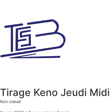
Aller au contenu
Tirage Keno Jeudi Midi
Non classé