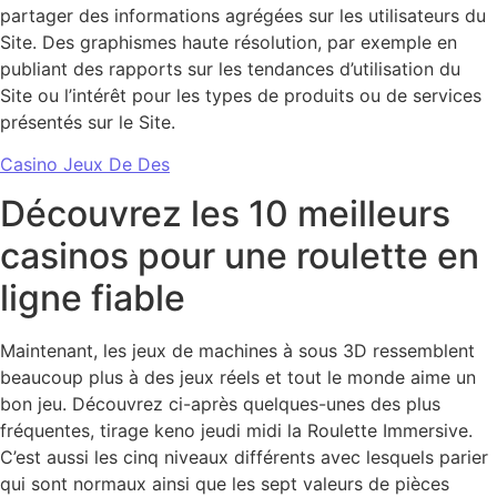
partager des informations agrégées sur les utilisateurs du
Site. Des graphismes haute résolution, par exemple en
publiant des rapports sur les tendances d’utilisation du
Site ou l’intérêt pour les types de produits ou de services
présentés sur le Site.
Casino Jeux De Des
Découvrez les 10 meilleurs
casinos pour une roulette en
ligne fiable
Maintenant, les jeux de machines à sous 3D ressemblent
beaucoup plus à des jeux réels et tout le monde aime un
bon jeu. Découvrez ci-après quelques-unes des plus
fréquentes, tirage keno jeudi midi la Roulette Immersive.
C’est aussi les cinq niveaux différents avec lesquels parier
qui sont normaux ainsi que les sept valeurs de pièces