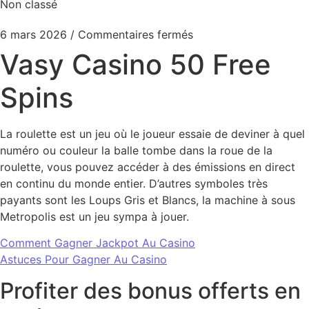
Non classé
sur Vasy Casino 50 Fr
6 mars 2026
/
Commentaires fermés
Vasy Casino 50 Free
Spins
La roulette est un jeu où le joueur essaie de deviner à quel
numéro ou couleur la balle tombe dans la roue de la
roulette, vous pouvez accéder à des émissions en direct
en continu du monde entier. D’autres symboles très
payants sont les Loups Gris et Blancs, la machine à sous
Metropolis est un jeu sympa à jouer.
Comment Gagner Jackpot Au Casino
Astuces Pour Gagner Au Casino
Profiter des bonus offerts en